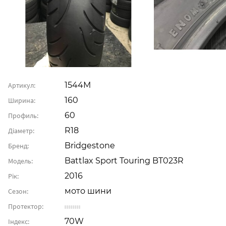
1544М
Артикул:
160
Ширина:
60
Профиль:
R18
Діаметр:
Bridgestone
Бренд:
Battlax Sport Touring BT023R
Модель:
2016
Рік:
мото шини
Сезон:
Протектор:
70W
Індекс: