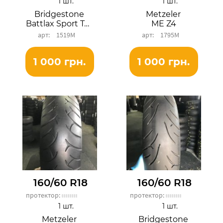
1 шт.
1 шт.
Bridgestone
Metzeler
Battlax Sport Touring BT023R
ME Z4
1519М
1795М
1 000 грн.
1 000 грн.
160/60 R18
160/60 R18
протектор:
протектор:
1 шт.
1 шт.
Metzeler
Bridgestone