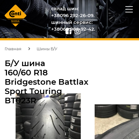
склад шин:
+38096 292-26-09.
шинный сервис:
+38068 964-92-42.
Главная
Шины Б/У
Б/У шина
160/60 R18
Bridgestone Battlax
Sport Touring
BT023R