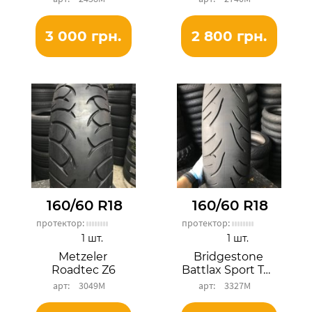
3 000 грн.
2 800 грн.
160/60 R18
160/60 R18
протектор:
протектор:
1 шт.
1 шт.
Metzeler
Bridgestone
Roadtec Z6
Battlax Sport Touring BT023R
3049М
3327М