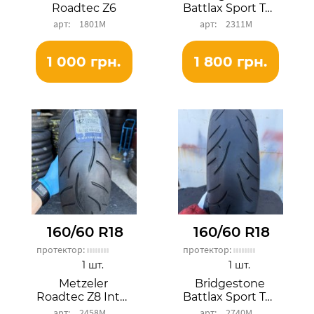
Roadtec Z6
Battlax Sport Touring BT023R
1801М
2311М
1 000 грн.
1 800 грн.
160/60 R18
160/60 R18
протектор:
протектор:
1 шт.
1 шт.
Metzeler
Bridgestone
Roadtec Z8 Interact
Battlax Sport Touring BT023R
2458М
2740М