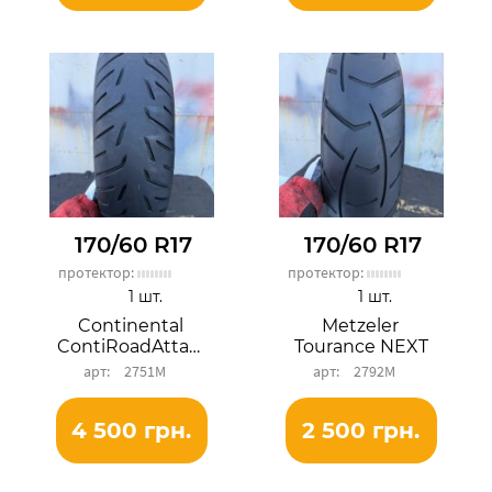
170/60 R17
170/60 R17
протектор:
протектор:
1 шт.
1 шт.
Continental
Metzeler
ContiRoadAttack 4
Tourance NEXT
2751М
2792М
4 500 грн.
2 500 грн.