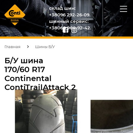
склад шин:
+38096 292-26-09.
шинный сервис:
+38068 964-92-42.
Главная
Шины Б/У
Б/У шина
170/60 R17
Continental
ContiTrailAttack 2