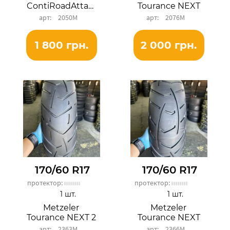
ContiRoadAttack 4
Tourance NEXT
2050М
2076М
1 800 грн.
2 000 грн.
170/60 R17
170/60 R17
протектор:
протектор:
1 шт.
1 шт.
Metzeler
Metzeler
Tourance NEXT 2
Tourance NEXT
2363М
2366М