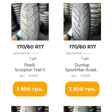
170/60 R17
170/60 R17
протектор:
протектор:
1 шт.
1 шт.
Pirelli
Dunlop
Scorpion Trail II
SportMax RoadSmart IV
3202М
3235М
1 800 грн.
3 800 грн.