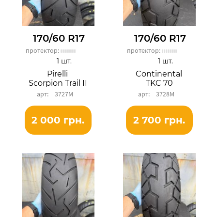
170/60 R17
170/60 R17
протектор:
протектор:
1 шт.
1 шт.
Pirelli
Continental
Scorpion Trail II
TKC 70
3727М
3728М
2 000 грн.
2 700 грн.