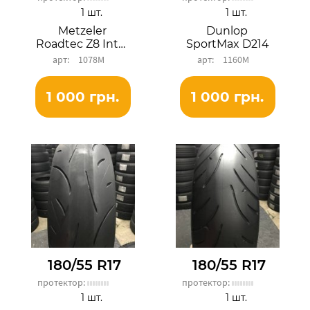
1 шт.
1 шт.
Metzeler
Dunlop
Roadtec Z8 Interact
SportMax D214
1078М
1160М
1 000 грн.
1 000 грн.
180/55 R17
180/55 R17
протектор:
протектор:
1 шт.
1 шт.