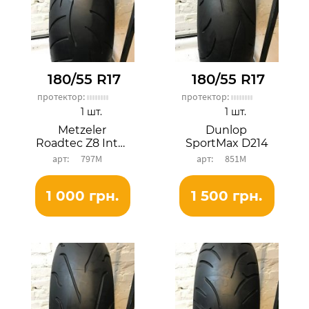
180/55 R17
180/55 R17
протектор:
протектор:
1 шт.
1 шт.
Metzeler
Dunlop
Roadtec Z8 Interact
SportMax D214
797М
851М
1 000 грн.
1 500 грн.