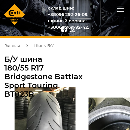
склад шин:
+38096 292-26-09.
шинный сервис:
+38068 964-92-42.
Главная
Шины Б/У
Б/У шина
180/55 R17
Bridgestone Battlax
Sport Touring
BT023R