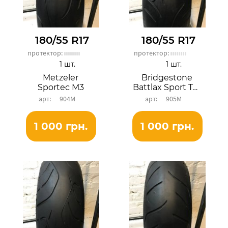
180/55 R17
180/55 R17
протектор:
протектор:
1 шт.
1 шт.
Metzeler
Bridgestone
Sportec M3
Battlax Sport Touring BT023R
904М
905М
1 000 грн.
1 000 грн.