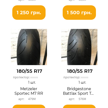
1 250 грн.
1 500 грн.
180/55 R17
180/55 R17
протектор:
протектор:
1 шт.
1 шт.
Metzeler
Bridgestone
Sportec M7 RR
Battlax Sport Touring BT023R
479М
576М