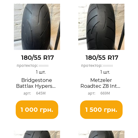
180/55 R17
180/55 R17
протектор:
протектор:
1 шт.
1 шт.
Bridgestone
Metzeler
Battlax Hypersport S21R
Roadtec Z8 Interact
645М
669М
1 000 грн.
1 500 грн.