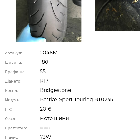
2048М
Артикул:
180
Ширина:
55
Профиль:
R17
Діаметр:
Bridgestone
Бренд:
Battlax Sport Touring BT023R
Модель:
2016
Рік:
мото шини
Сезон:
Протектор:
73W
Індекс: