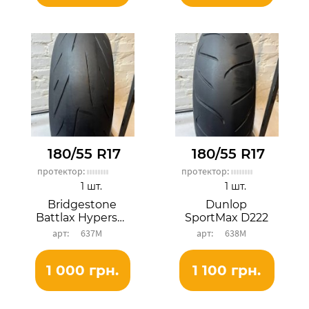
180/55 R17
180/55 R17
протектор:
протектор:
1 шт.
1 шт.
Bridgestone
Dunlop
Battlax Hypersport S22R
SportMax D222
637М
638М
1 000 грн.
1 100 грн.