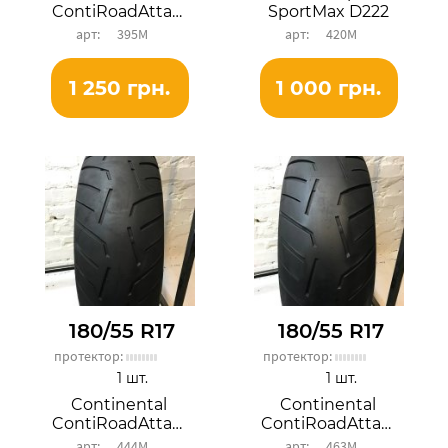
ContiRoadAttack 3
SportMax D222
395М
420М
1 250 грн.
1 000 грн.
180/55 R17
180/55 R17
протектор:
протектор:
1 шт.
1 шт.
Continental
Continental
ContiRoadAttack 3
ContiRoadAttack 3
444М
463М