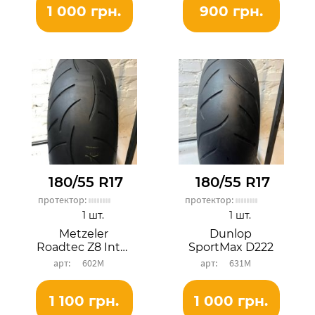
1 000 грн.
900 грн.
180/55 R17
180/55 R17
протектор:
протектор:
1 шт.
1 шт.
Metzeler
Dunlop
Roadtec Z8 Interact
SportMax D222
602М
631М
1 100 грн.
1 000 грн.