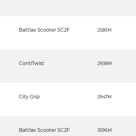
Battlax Scooter SC2F
2585М
ContiTwist
2938М
City Grip
2947М
Battlax Scooter SC2F
3596М