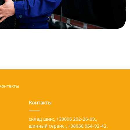
Контакты
Контакты
склад шин:
,
+38096 292-26-09.
,
шинный сервис:
,
+38068 964-92-42.