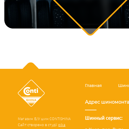
Главная
Шины
Адрес шиномонт
Шинный сервис:
Магазин Б/У шин CONTISHINA
Сайт створено в студії
pika