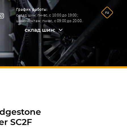
График работы:
ru
склад шин: пн-вс, с 10:00 до 19:00;
шиномонтаж: пн-вс, с 09:00 до 20:00.
склад шин:
склад шин:
+38096 292-26-09.
шинный сервис:
+38068 964-92-42.
ridgestone
ter SC2F