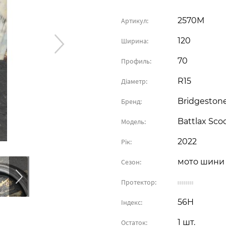
2570М
Артикул:
120
Ширина:
70
Профиль:
R15
Діаметр:
Bridgeston
Бренд:
Battlax Sco
Модель:
2022
Рік:
мото шини
Сезон:
Протектор:
56H
Індекс:
1 шт.
Остаток: