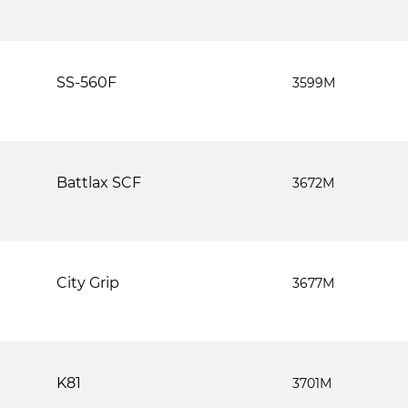
SS-560F
3599М
Battlax SCF
3672М
City Grip
3677М
K81
3701М