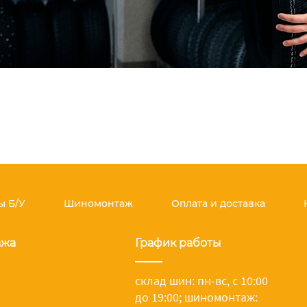
 Б/У
Шиномонтаж
Оплата и доставка
ажа
График работы
склад шин: пн-вс, с 10:00
до 19:00;
шиномонтаж: