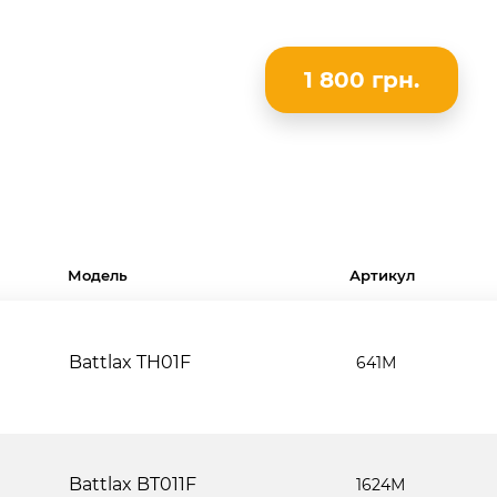
1 800 грн.
Модель
Артикул
Battlax TH01F
641М
Battlax BT011F
1624М