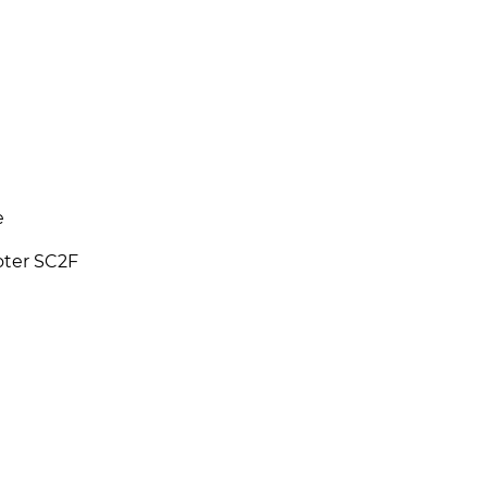
e
oter SC2F