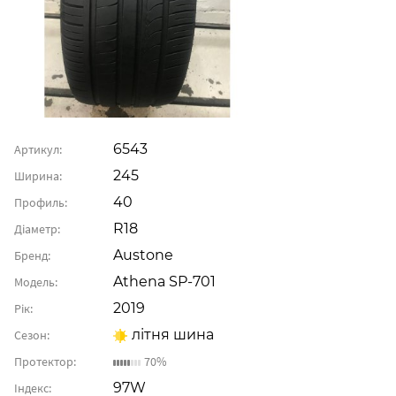
6543
Артикул:
245
Ширина:
40
Профиль:
R18
Діаметр:
Austone
Бренд:
Athena SP-701
Модель:
2019
Рік:
літня шина
Сезон:
Протектор:
70%
97W
Індекс: