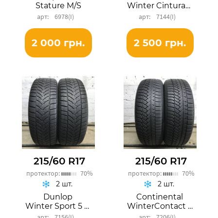
Stature M/S
Winter Cinturato
6978(І)
7144(I)
2 000 грн.
2 500 грн.
215/60 R17
215/60 R17
протектор:
70%
протектор:
70%
2 шт.
2 шт.
Dunlop
Continental
Winter Sport 5 SUV
WinterContact TS 850P
7156(I)
7206(I)