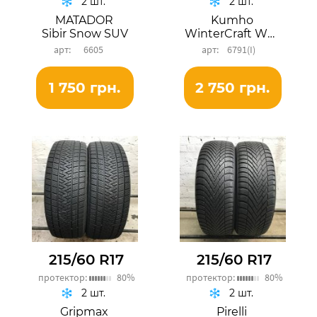
2 шт.
2 шт.
MATADOR
Kumho
Sibir Snow SUV
WinterCraft WS71 SUV
6605
6791(І)
1 750 грн.
2 750 грн.
215/60 R17
215/60 R17
протектор:
80%
протектор:
80%
2 шт.
2 шт.
Gripmax
Pirelli