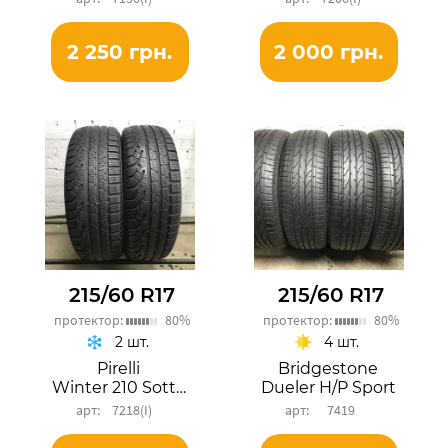
2 250 грн.
2 000 грн.
215/60 R17
215/60 R17
протектор:
80%
протектор:
80%
2 шт.
4 шт.
Pirelli
Bridgestone
Winter 210 SottoZero Serie2
Dueler H/P Sport
7218(I)
7419