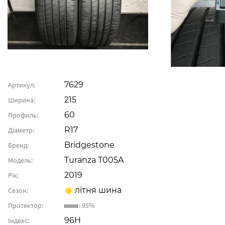
7629
Артикул:
215
Ширина:
60
Профиль:
R17
Діаметр:
Bridgestone
Бренд:
Turanza T005A
Модель:
2019
Рік:
літня шина
Сезон:
Протектор:
95%
96H
Індекс: