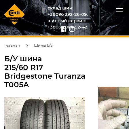
склад шин:
+38096 292-26-09.
шинный сервис:
+38068 964-92-42.
Главная
Шины Б/У
Б/У шина
215/60 R17
Bridgestone Turanza
T005A