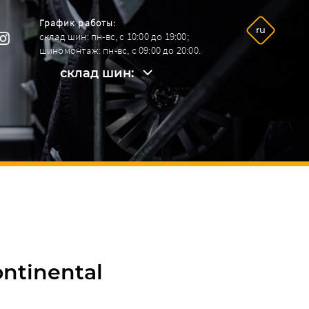
График работы:
ru
склад шин: пн-вс, с 10:00 до 19:00;
шиномонтаж: пн-вс, с 09:00 до 20:00.
склад шин:
склад шин:
+38096 292-26-09.
шинный сервис:
+38068 964-92-42.
ontinental