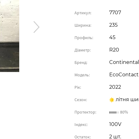
7707
Артикул:
235
Ширина:
45
Профиль:
R20
Діаметр:
Continental
Бренд:
EcoContact
Модель:
2022
Рік:
літня ши
Сезон:
Протектор:
80%
100V
Індекс:
2 шт.
Остаток: