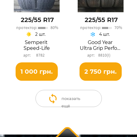
225/55 R17
225/55 R17
протектор:
80%
протектор:
70%
2 шт.
4 шт.
Semperit
Good Year
Speed-Life
Ultra Grip Performance
8782
8810(I)
1 000 грн.
2 750 грн.
показать
ещё