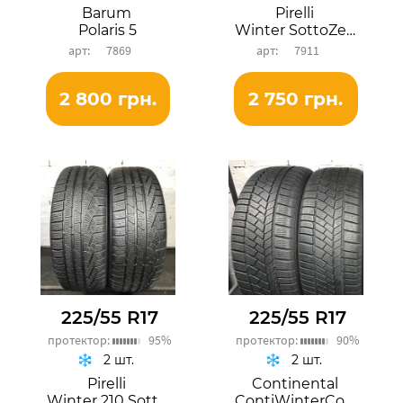
Barum
Pirelli
Polaris 5
Winter SottoZero 3
7869
7911
2 800 грн.
2 750 грн.
225/55 R17
225/55 R17
протектор:
95%
протектор:
90%
2 шт.
2 шт.
Pirelli
Continental
Winter 210 SottoZero Serie2
ContiWinterContact TS 830P