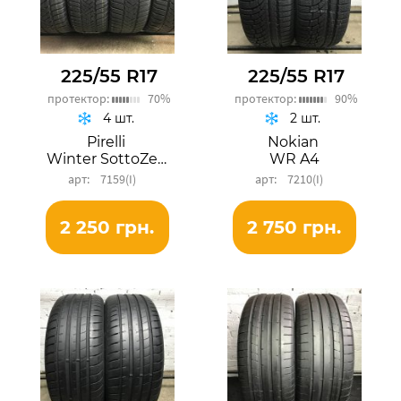
225/55 R17
225/55 R17
протектор:
70%
протектор:
90%
4 шт.
2 шт.
Pirelli
Nokian
Winter SottoZero 3
WR A4
7159(I)
7210(I)
2 250 грн.
2 750 грн.