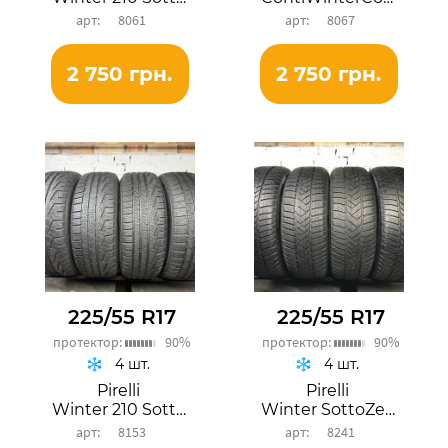
8061
8067
2 750 грн.
2 750 грн.
225/55 R17
225/55 R17
протектор:
90%
протектор:
90%
4 шт.
4 шт.
Pirelli
Pirelli
Winter 210 SottoZero Serie2
Winter SottoZero 3
8153
8241