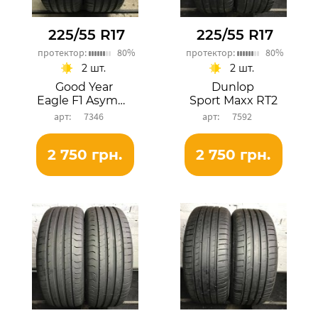
225/55 R17
225/55 R17
протектор:
80%
протектор:
80%
2 шт.
2 шт.
Good Year
Dunlop
Eagle F1 Asymmetric 3
Sport Maxx RT2
7346
7592
2 750 грн.
2 750 грн.