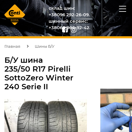
склад шин:
+38096 292-26-09.
шинный сервис:
+38068 964-92-42.
Главная
Шины Б/У
Б/У шина
235/50 R17 Pirelli
SottoZero Winter
240 Serie II