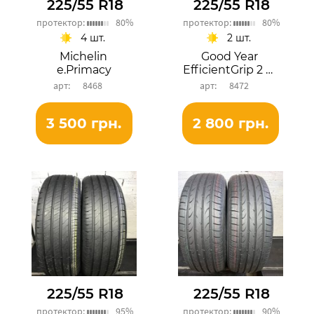
225/55 R18
225/55 R18
протектор:
80%
протектор:
80%
4 шт.
2 шт.
Michelin
Good Year
e.Primacy
EfficientGrip 2 SUV
8468
8472
3 500 грн.
2 800 грн.
225/55 R18
225/55 R18
протектор:
95%
протектор:
90%