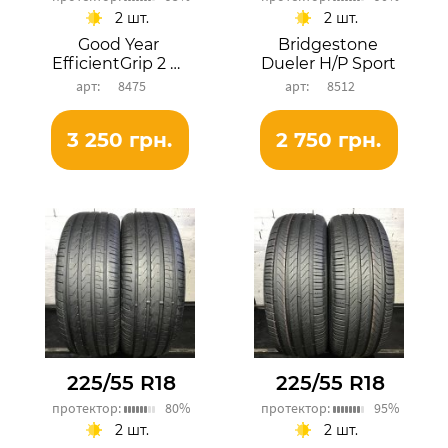
2 шт.
2 шт.
Good Year
Bridgestone
EfficientGrip 2 SUV
Dueler H/P Sport
8475
8512
3 250 грн.
2 750 грн.
225/55 R18
225/55 R18
протектор:
80%
протектор:
95%
2 шт.
2 шт.