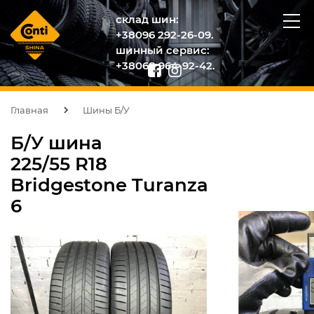
склад шин:
+38096 292-26-09.
шинный сервис:
+38068 964-92-42.
Главная
Шины Б/У
Б/У шина
225/55 R18
Bridgestone Turanza
6