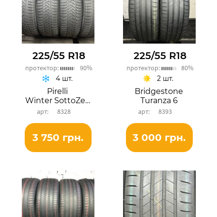
225/55 R18
225/55 R18
протектор:
90%
протектор:
80%
4 шт.
2 шт.
Pirelli
Bridgestone
Winter SottoZero 3
Turanza 6
8328
8393
3 750 грн.
3 000 грн.