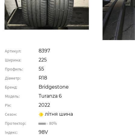
8397
Артикул:
225
Ширина:
55
Профиль:
R18
Діаметр:
Bridgestone
Бренд:
Turanza 6
Модель:
2022
Рік:
літня шина
Сезон:
Протектор:
80%
98V
Індекс: