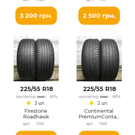
3 200 грн.
2 500 грн.
225/55 R18
225/55 R18
протектор:
80%
протектор:
80%
2 шт.
2 шт.
Firestone
Continental
Roadhawk
PremiumContact 6
7339
7344