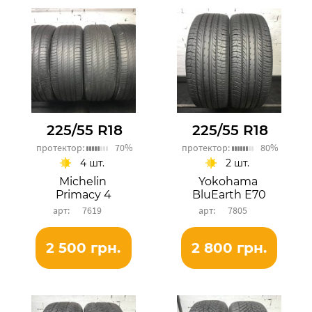
225/55 R18
225/55 R18
протектор:
70%
протектор:
80%
4 шт.
2 шт.
Michelin
Yokohama
Primacy 4
BluEarth E70
7619
7805
2 500 грн.
2 800 грн.