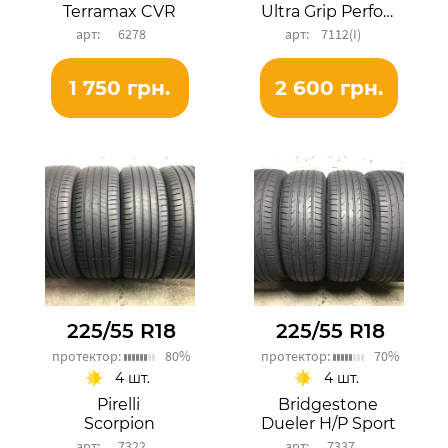
Terramax CVR
Ultra Grip Performance+ SUV
6278
7112(I)
1 750 грн.
2 600 грн.
225/55 R18
225/55 R18
протектор:
80%
протектор:
70%
4 шт.
4 шт.
Pirelli
Bridgestone
Scorpion
Dueler H/P Sport
7322
7337