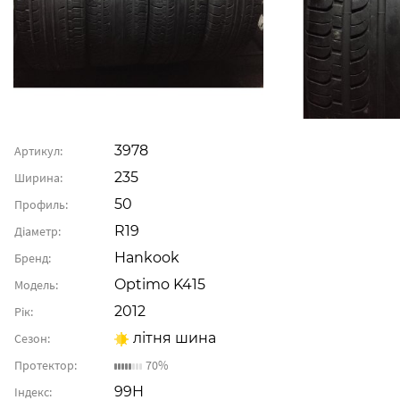
3978
Артикул:
235
Ширина:
50
Профиль:
R19
Діаметр:
Hankook
Бренд:
Optimo K415
Модель:
2012
Рік:
літня шина
Сезон:
Протектор:
70%
99H
Індекс: