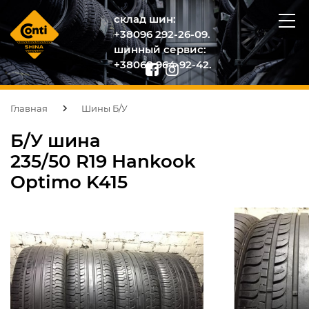
склад шин:
+38096 292-26-09.
шинный сервис:
+38068 964-92-42.
Главная
Шины Б/У
Б/У шина
235/50 R19 Hankook
Optimo K415