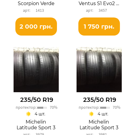
Scorpion Verde
Ventus S1 Evo2 SUV
1413
3457
2 000 грн.
1 750 грн.
235/50 R19
235/50 R19
протектор:
70%
протектор:
70%
4 шт.
4 шт.
Michelin
Michelin
Latitude Sport 3
Latitude Sport 3
3979
3981