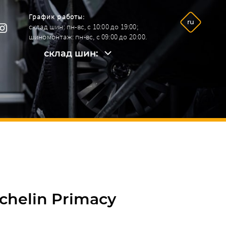
График работы:
ru
склад шин: пн-вс, с 10:00 до 19:00;
шиномонтаж: пн-вс, с 09:00 до 20:00.
склад шин:
склад шин:
+38096 292-26-09.
шинный сервис:
+38068 964-92-42.
ichelin Primacy