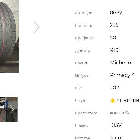
8682
Артикул:
235
Ширина:
50
Профиль:
R19
Діаметр:
Michelin
Бренд:
Primacy 4
Модель:
2021
Рік:
літня ши
Сезон:
Протектор:
70%
103V
Індекс:
4 шт.
Остаток: