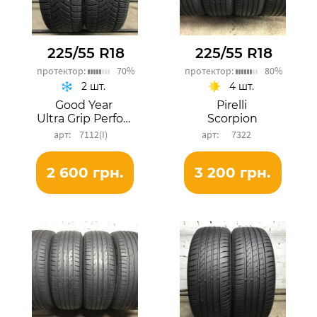
225/55 R18
225/55 R18
протектор:
70%
протектор:
80%
2 шт.
4 шт.
Good Year
Pirelli
Ultra Grip Performance+ SUV
Scorpion
7112(I)
7322
2 600 грн.
3 200 грн.