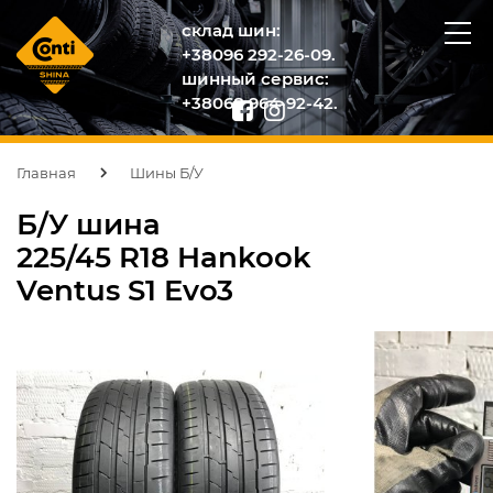
склад шин:
+38096 292-26-09.
шинный сервис:
+38068 964-92-42.
Главная
Шины Б/У
Б/У шина
225/45 R18 Hankook
Ventus S1 Evo3