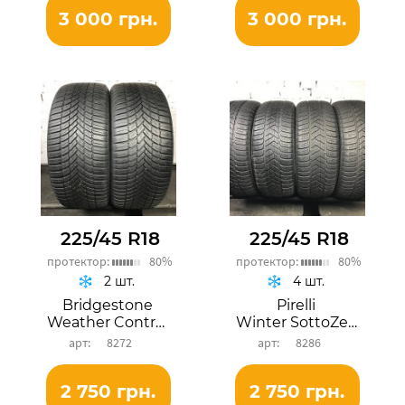
3 000 грн.
3 000 грн.
225/45 R18
225/45 R18
протектор:
80%
протектор:
80%
2 шт.
4 шт.
Bridgestone
Pirelli
Weather Control A005 EVO
Winter SottoZero 3
8272
8286
2 750 грн.
2 750 грн.