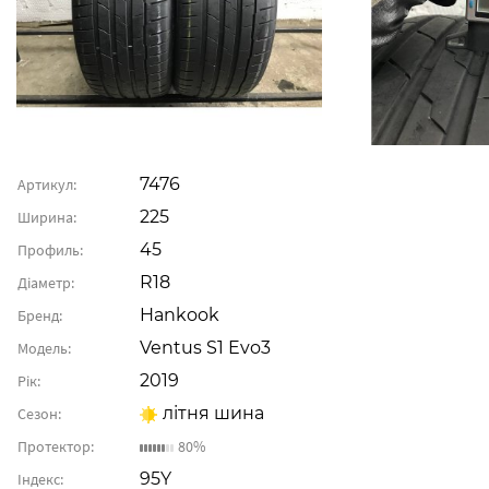
7476
Артикул:
225
Ширина:
45
Профиль:
R18
Діаметр:
Hankook
Бренд:
Ventus S1 Evo3
Модель:
2019
Рік:
літня шина
Сезон:
Протектор:
80%
95Y
Індекс: