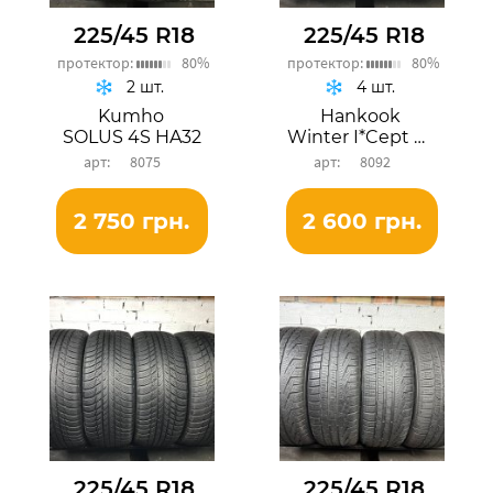
225/45 R18
225/45 R18
протектор:
80%
протектор:
80%
2 шт.
4 шт.
Kumho
Hankook
SOLUS 4S HA32
Winter I*Cept Evo 2
8075
8092
2 750 грн.
2 600 грн.
225/45 R18
225/45 R18