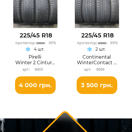
225/45 R18
225/45 R18
протектор:
95%
протектор:
95%
4 шт.
2 шт.
Pirelli
Continental
Winter 2 Cinturato
WinterContact TS 850P
8905
8906
4 000 грн.
3 500 грн.