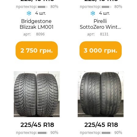
протектор:
80%
протектор:
80%
4 шт.
4 шт.
Bridgestone
Pirelli
Blizzak LM001
SottoZero Winter 240 Serie II
8096
8131
2 750 грн.
3 000 грн.
225/45 R18
225/45 R18
протектор:
90%
протектор:
90%