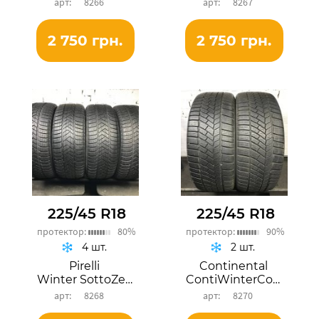
8266
8267
2 750 грн.
2 750 грн.
225/45 R18
225/45 R18
протектор:
80%
протектор:
90%
4 шт.
2 шт.
Pirelli
Continental
Winter SottoZero 3
ContiWinterContact TS 830P
8268
8270