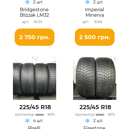
2 шт.
2 шт.
Bridgestone
Imperial
Blizzak LM32
Minerva
8133
8164
2 750 грн.
2 500 грн.
225/45 R18
225/45 R18
протектор:
90%
протектор:
90%
4 шт.
2 шт.
Pirelli
Firestone