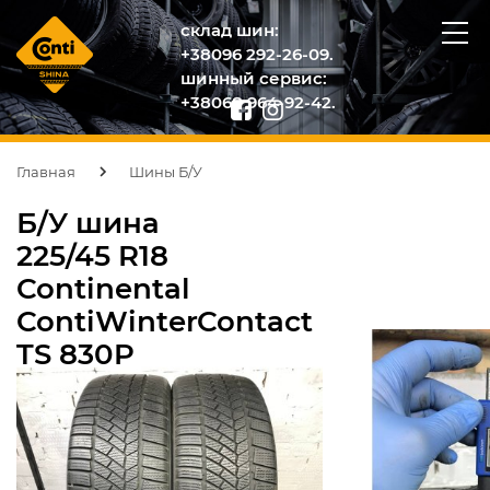
склад шин:
+38096 292-26-09.
шинный сервис:
+38068 964-92-42.
Главная
Шины Б/У
Б/У шина
225/45 R18
Continental
ContiWinterContact
TS 830P