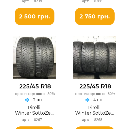
8239
8266
2 500 грн.
2 750 грн.
225/45 R18
225/45 R18
протектор:
80%
протектор:
80%
2 шт.
4 шт.
Pirelli
Pirelli
Winter SottoZero 3
Winter SottoZero 3
8267
8268