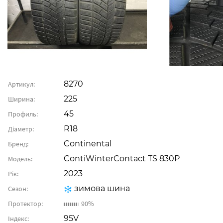
8270
Артикул:
225
Ширина:
45
Профиль:
R18
Діаметр:
Continental
Бренд:
ContiWinterContact TS 830P
Модель:
2023
Рік:
зимова шина
Сезон:
Протектор:
90%
95V
Індекс: