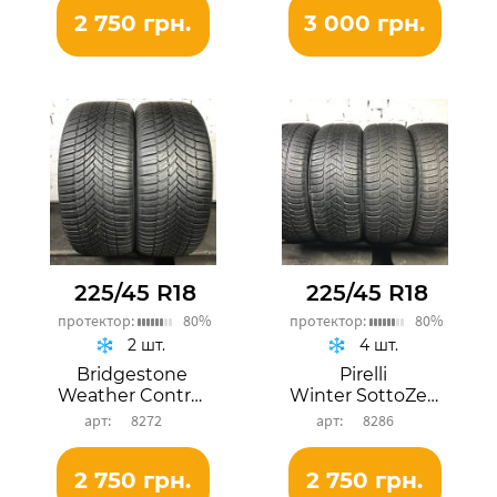
2 750 грн.
3 000 грн.
225/45 R18
225/45 R18
протектор:
80%
протектор:
80%
2 шт.
4 шт.
Bridgestone
Pirelli
Weather Control A005 EVO
Winter SottoZero 3
8272
8286
2 750 грн.
2 750 грн.