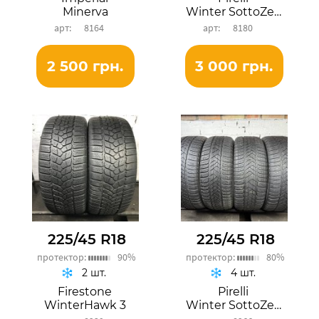
Minerva
Winter SottoZero 3
8164
8180
2 500 грн.
3 000 грн.
225/45 R18
225/45 R18
протектор:
90%
протектор:
80%
2 шт.
4 шт.
Firestone
Pirelli
WinterHawk 3
Winter SottoZero 3