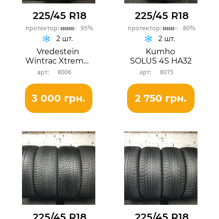
225/45 R18
225/45 R18
протектор:
95%
протектор:
80%
2 шт.
2 шт.
Vredestein
Kumho
Wintrac Xtreme S
SOLUS 4S HA32
8006
8075
3 000 грн.
2 750 грн.
225/45 R18
225/45 R18