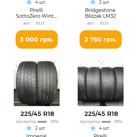
4 шт.
2 шт.
Pirelli
Bridgestone
SottoZero Winter 240 Serie II
Blizzak LM32
8131
8133
3 000 грн.
2 750 грн.
225/45 R18
225/45 R18
протектор:
90%
протектор:
90%
2 шт.
4 шт.
Imperial
Pirelli