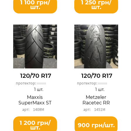
1 100 грн/
1 250 грн/
шт.
шт.
120/70 R17
120/70 R17
протектор:
протектор:
1 шт.
1 шт.
Maxxis
Metzeler
SuperMaxx ST
Racetec RR
1408М
1451М
1 200 грн/
900 грн/шт.
шт.