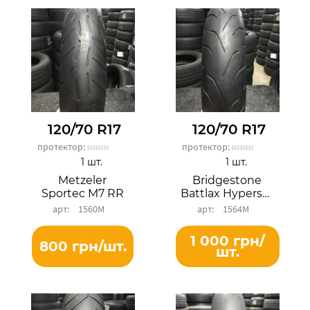
120/70 R17
120/70 R17
протектор:
протектор:
1 шт.
1 шт.
Metzeler
Bridgestone
Sportec M7 RR
Battlax Hypersport S20F
1560М
1564М
1 000 грн/
800 грн/шт.
шт.