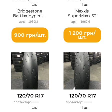
1 шт.
1 шт.
Bridgestone
Maxxis
Battlax Hypersport S22F
SuperMaxx ST
1959М
1962М
1 200 грн/
900 грн/шт.
шт.
120/70 R17
120/70 R17
протектор:
протектор:
1 шт.
1 шт.