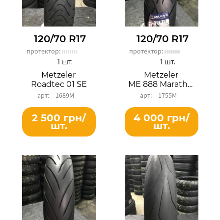
120/70 R17
120/70 R17
протектор:
протектор:
1 шт.
1 шт.
Metzeler
Metzeler
Roadtec 01 SE
ME 888 Marathon Ultra
1689М
1755М
2 500 грн/
4 000 грн/
шт.
шт.