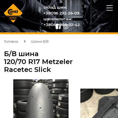
склад шин:
+38096 292-26-09.
шиномонтаж:
+38068 964-92-42.
Головна
Шини Б/В
Б/В шина
120/70 R17 Metzeler
Racetec Slick