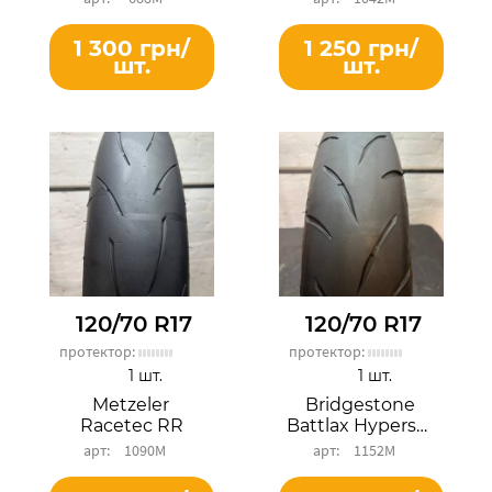
1 300 грн/
1 250 грн/
шт.
шт.
120/70 R17
120/70 R17
протектор:
протектор:
1 шт.
1 шт.
Metzeler
Bridgestone
Racetec RR
Battlax Hypersport S21F
1090М
1152М