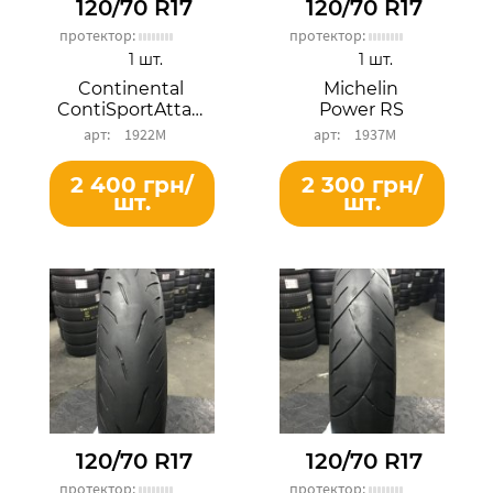
120/70 R17
120/70 R17
протектор:
протектор:
1 шт.
1 шт.
Continental
Michelin
ContiSportAttack 2
Power RS
1922М
1937М
2 400 грн/
2 300 грн/
шт.
шт.
120/70 R17
120/70 R17
протектор:
протектор: