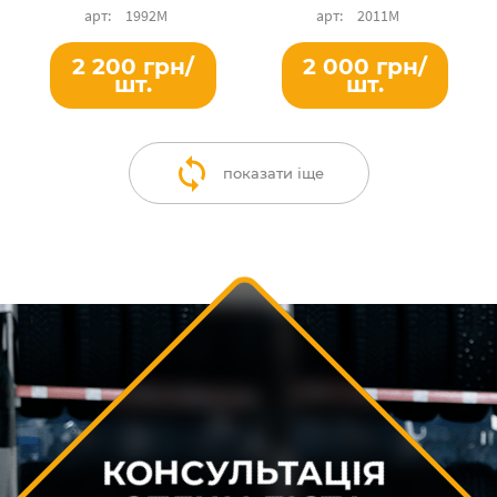
1992М
2011М
2 200 грн/
2 000 грн/
шт.
шт.
показати іще
КОНСУЛЬТАЦІЯ