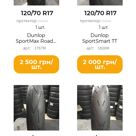
120/70 R17
120/70 R17
протектор:
протектор:
1 шт.
1 шт.
Dunlop
Dunlop
SportMax RoadSmart II
SportSmart TT
1767М
1826М
2 500 грн/
2 000 грн/
шт.
шт.