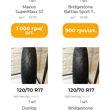
1 шт.
1 шт.
Maxxis
Bridgestone
SuperMaxx ST
Battlax Sport Touring T30F EVO
537М
563М
1 000 грн/
900 грн/шт.
шт.
120/70 R17
120/70 R17
протектор:
протектор:
1 шт.
1 шт.
Dunlop
Bridgestone