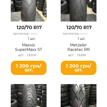
120/70 R17
120/70 R17
протектор:
протектор:
1 шт.
1 шт.
Maxxis
Metzeler
SuperMaxx ST
Racetec RR
1631М
1639М
1 200 грн/
1 200 грн/
шт.
шт.