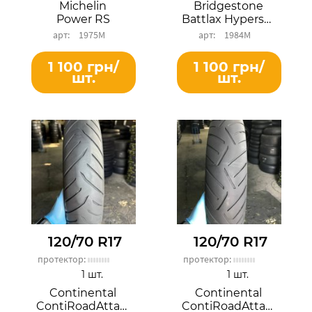
Michelin
Bridgestone
Power RS
Battlax Hypersport S22F
1975М
1984М
1 100 грн/
1 100 грн/
шт.
шт.
120/70 R17
120/70 R17
протектор:
протектор:
1 шт.
1 шт.
Continental
Continental
ContiRoadAttack 4 GT
ContiRoadAttack 3