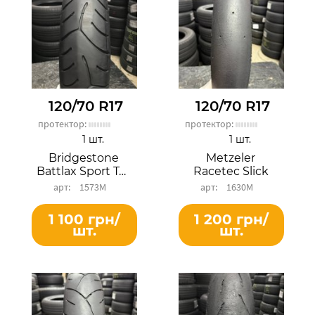
120/70 R17
120/70 R17
протектор:
протектор:
1 шт.
1 шт.
Bridgestone
Metzeler
Battlax Sport Touring T30F
Racetec Slick
1573М
1630М
1 100 грн/
1 200 грн/
шт.
шт.