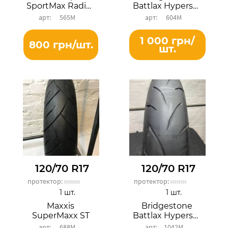
SportMax Radial D252F
Battlax Hypersport S20F
565М
604М
1 000 грн/
800 грн/шт.
шт.
120/70 R17
120/70 R17
протектор:
протектор:
1 шт.
1 шт.
Maxxis
Bridgestone
SuperMaxx ST
Battlax Hypersport S21F
688М
1042М