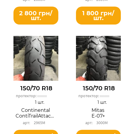
2 800 грн/
1 800 грн/
шт.
шт.
150/70 R18
150/70 R18
протектор:
протектор:
1 шт.
1 шт.
Continental
Mitas
ContiTrailAttack 3
E-07+
2965М
3000М