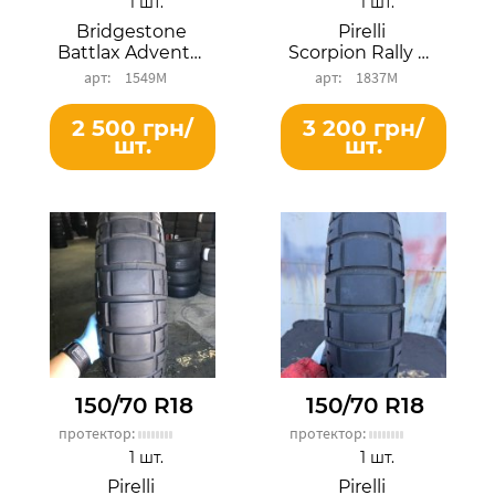
1 шт.
1 шт.
Bridgestone
Pirelli
Battlax AdventureCross AX41TR
Scorpion Rally STR
1549М
1837М
2 500 грн/
3 200 грн/
шт.
шт.
150/70 R18
150/70 R18
протектор:
протектор:
1 шт.
1 шт.
Pirelli
Pirelli