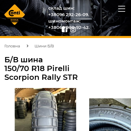
склад шин:
+38096 292-26-09.
шиномонтаж:
+38068 964-92-42.
Головна
Шини Б/В
Б/В шина
150/70 R18 Pirelli
Scorpion Rally STR