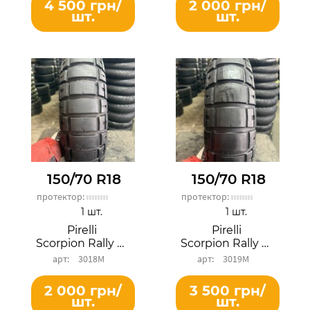
4 500 грн/
2 000 грн/
шт.
шт.
150/70 R18
150/70 R18
протектор:
протектор:
1 шт.
1 шт.
Pirelli
Pirelli
Scorpion Rally STR
Scorpion Rally STR
3018М
3019М
2 000 грн/
3 500 грн/
шт.
шт.