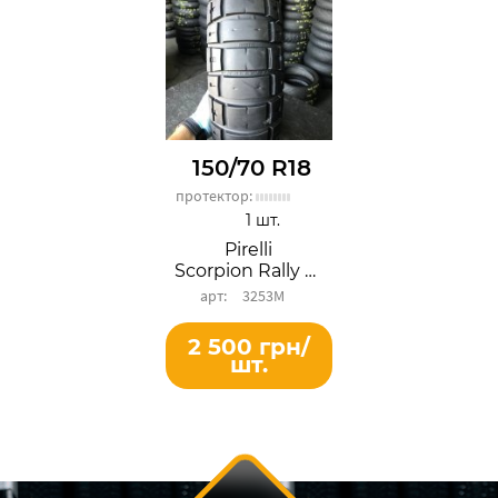
150/70 R18
протектор:
1 шт.
Pirelli
Scorpion Rally STR
3253М
2 500 грн/
шт.