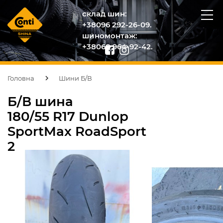
склад шин:
+38096 292-26-09.
шиномонтаж:
+38068 964-92-42.
Головна
Шини Б/В
Б/В шина
180/55 R17 Dunlop
SportMax RoadSport
2