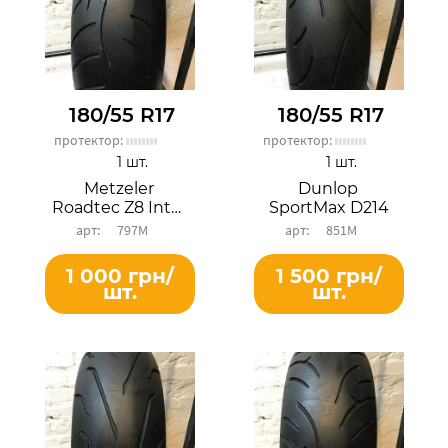
180/55 R17
180/55 R17
протектор:
протектор:
1 шт.
1 шт.
Metzeler
Dunlop
Roadtec Z8 Interact
SportMax D214
797М
851М
1 000 грн/
1 500 грн/
шт.
шт.