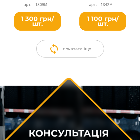
1309М
1342М
1 300 грн/
1 100 грн/
шт.
шт.
показати іще
КОНСУЛЬТАЦІЯ