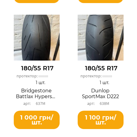
180/55 R17
180/55 R17
протектор:
протектор:
1 шт.
1 шт.
Bridgestone
Dunlop
Battlax Hypersport S22R
SportMax D222
637М
638М
1 000 грн/
1 100 грн/
шт.
шт.