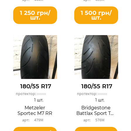
1 250 грн/
1 500 грн/
шт.
шт.
180/55 R17
180/55 R17
протектор:
протектор:
1 шт.
1 шт.
Metzeler
Bridgestone
Sportec M7 RR
Battlax Sport Touring BT023R
479М
576М