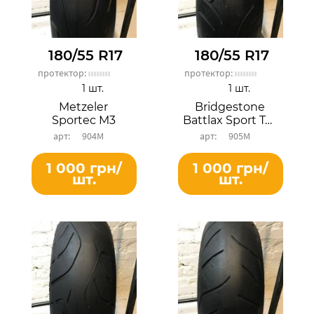
180/55 R17
180/55 R17
протектор:
протектор:
1 шт.
1 шт.
Metzeler
Bridgestone
Sportec M3
Battlax Sport Touring BT023R
904М
905М
1 000 грн/
1 000 грн/
шт.
шт.