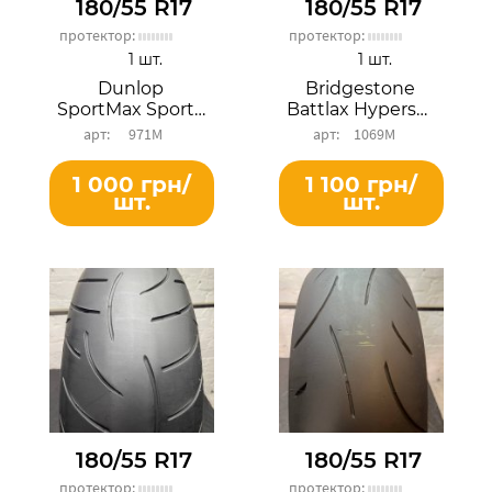
180/55 R17
180/55 R17
протектор:
протектор:
1 шт.
1 шт.
Dunlop
Bridgestone
SportMax SportSmart 2
Battlax Hypersport S22R
971М
1069М
1 000 грн/
1 100 грн/
шт.
шт.
180/55 R17
180/55 R17
протектор:
протектор: