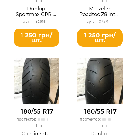
1 шт.
1 шт.
Dunlop
Metzeler
Sportmax GPR 300
Roadtec Z8 Interact
316М
375М
1 250 грн/
1 250 грн/
шт.
шт.
180/55 R17
180/55 R17
протектор:
протектор:
1 шт.
1 шт.
Continental
Dunlop