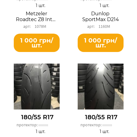
1 шт.
1 шт.
Metzeler
Dunlop
Roadtec Z8 Interact
SportMax D214
1078М
1160М
1 000 грн/
1 000 грн/
шт.
шт.
180/55 R17
180/55 R17
протектор:
протектор:
1 шт.
1 шт.