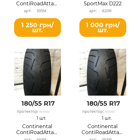
ContiRoadAttack 3
SportMax D222
395М
420М
1 250 грн/
1 000 грн/
шт.
шт.
180/55 R17
180/55 R17
протектор:
протектор:
1 шт.
1 шт.
Continental
Continental
ContiRoadAttack 3
ContiRoadAttack 3
444М
463М