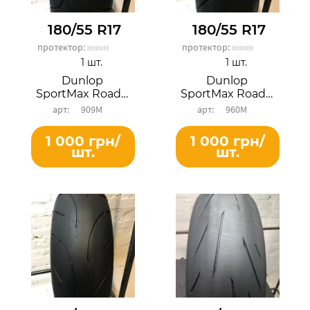
180/55 R17
180/55 R17
протектор:
протектор:
1 шт.
1 шт.
Dunlop
Dunlop
SportMax RoadSmart III
SportMax RoadSmart II
909М
960М
1 000 грн/
1 000 грн/
шт.
шт.