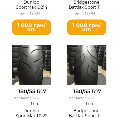
Dunlop
Bridgestone
SportMax D214
Battlax Sport Touring BT023R
1266М
1273М
1 000 грн/
1 000 грн/
шт.
шт.
180/55 R17
180/55 R17
протектор:
протектор:
1 шт.
1 шт.
Dunlop
Bridgestone
SportMax D222
Battlax Sport Touring T30R