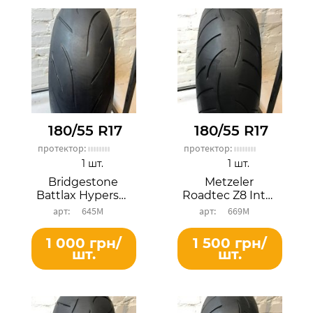
180/55 R17
180/55 R17
протектор:
протектор:
1 шт.
1 шт.
Bridgestone
Metzeler
Battlax Hypersport S21R
Roadtec Z8 Interact
645М
669М
1 000 грн/
1 500 грн/
шт.
шт.