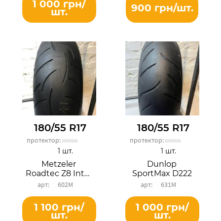
1 000 грн/
900 грн/шт.
шт.
180/55 R17
180/55 R17
протектор:
протектор:
1 шт.
1 шт.
Metzeler
Dunlop
Roadtec Z8 Interact
SportMax D222
602М
631М
1 100 грн/
1 000 грн/
шт.
шт.