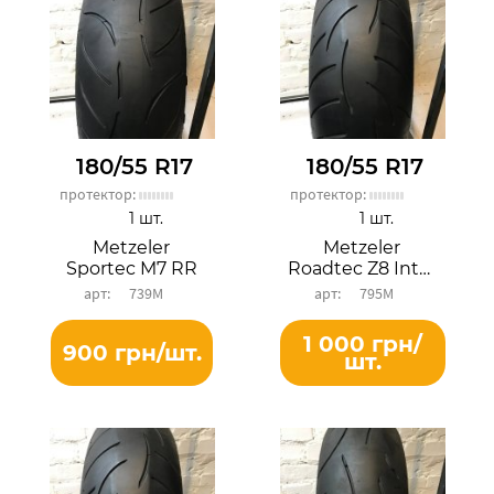
180/55 R17
180/55 R17
протектор:
протектор:
1 шт.
1 шт.
Metzeler
Metzeler
Sportec M7 RR
Roadtec Z8 Interact
739М
795М
1 000 грн/
900 грн/шт.
шт.