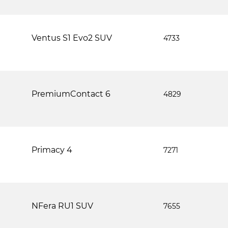
Ventus S1 Evo2 SUV
4733
PremiumContact 6
4829
Primacy 4
7271
NFera RU1 SUV
7655