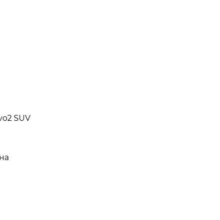
Evo2 SUV
на