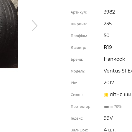
3982
Артикул:
235
Ширина:
50
Профіль:
R19
Діаметр:
Hankook
Бренд:
Ventus S1 
Модель:
2017
Рік:
літня ши
Сезон:
Протектор:
70%
99V
Індекс:
4 шт.
Залишок: