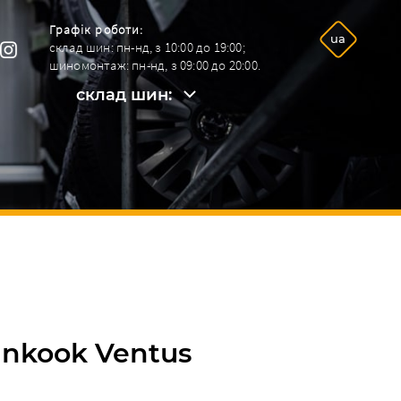
Графік роботи:
ua
склад шин: пн-нд, з 10:00 до 19:00;
шиномонтаж: пн-нд, з 09:00 до 20:00.
склад шин:
склад шин:
+38096 292-26-09.
шиномонтаж:
+38068 964-92-42.
ankook Ventus