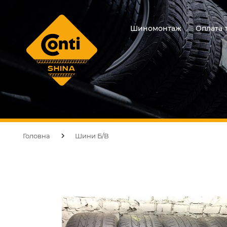
Шиномонтаж
Оплата 
Головна
Шини Б/В