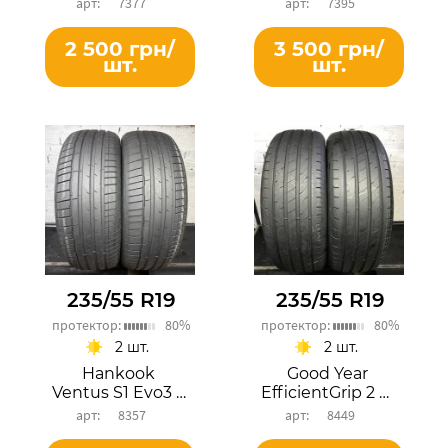
7377
7395
2 500 грн/
3 500 грн/
шт.
шт.
235/55 R19
235/55 R19
протектор:
80%
протектор:
80%
2 шт.
2 шт.
Hankook
Good Year
Ventus S1 Evo3 ev
EfficientGrip 2 SUV
8357
8449