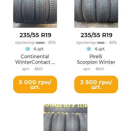
235/55 R19
235/55 R19
протектор:
95%
протектор:
80%
4 шт.
4 шт.
Continental
Pirelli
WinterContact TS 870P
Scorpion Winter
8822
8823
5 000 грн/
3 500 грн/
шт.
шт.