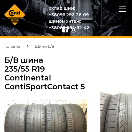
склад шин:
+38096 292-26-09.
шиномонтаж:
+38068 964-92-42.
Головна
Шини Б/В
Б/В шина
235/55 R19
Continental
ContiSportContact 5