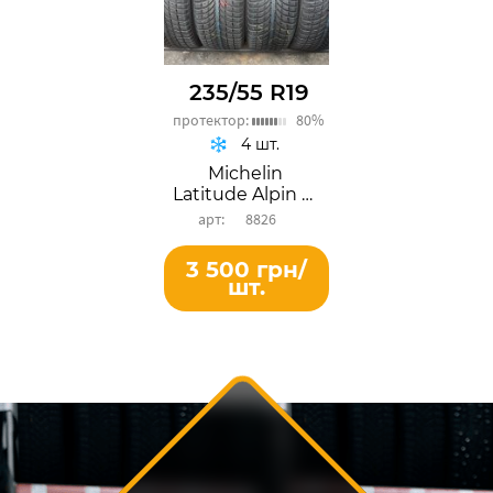
235/55 R19
протектор:
80%
4 шт.
Michelin
Latitude Alpin LA2
8826
3 500 грн/
шт.