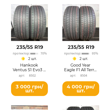
235/55 R19
235/55 R19
протектор:
70%
протектор:
95%
2 шт.
2 шт.
Hankook
Good Year
Ventus S1 Evo3 SUV
Eagle F1 All Terrain
8502
8504
3 000 грн/
4 000 грн/
шт.
шт.