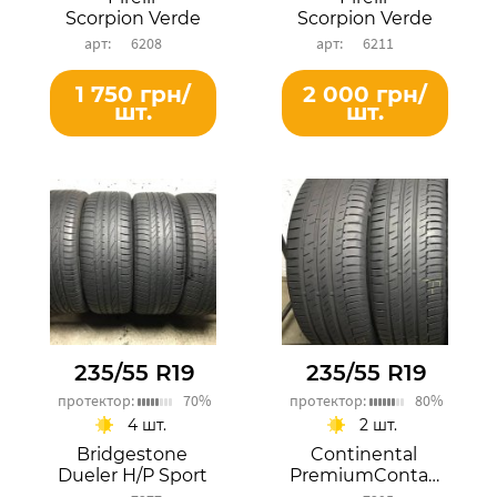
Scorpion Verde
Scorpion Verde
6208
6211
1 750 грн/
2 000 грн/
шт.
шт.
235/55 R19
235/55 R19
протектор:
70%
протектор:
80%
4 шт.
2 шт.
Bridgestone
Continental
Dueler H/P Sport
PremiumContact 6