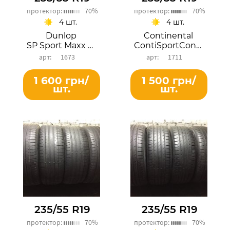
протектор:
70%
протектор:
70%
4 шт.
4 шт.
Dunlop
Continental
SP Sport Maxx RT
ContiSportContact 5
1673
1711
1 600 грн/
1 500 грн/
шт.
шт.
235/55 R19
235/55 R19
протектор:
70%
протектор:
70%