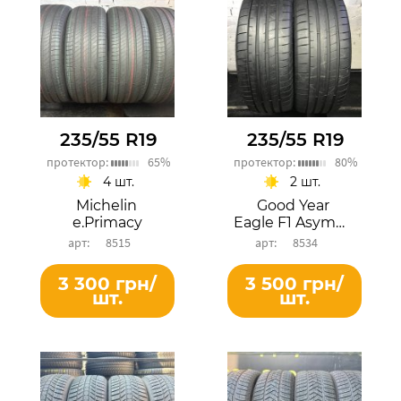
235/55 R19
235/55 R19
протектор:
65%
протектор:
80%
4 шт.
2 шт.
Michelin
Good Year
e.Primacy
Eagle F1 Asymmetric 3
8515
8534
3 300 грн/
3 500 грн/
шт.
шт.