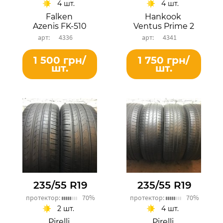
4 шт.
4 шт.
Falken
Hankook
Azenis FK-510
Ventus Prime 2
4336
4341
1 500 грн/
1 750 грн/
шт.
шт.
235/55 R19
235/55 R19
протектор:
70%
протектор:
70%
2 шт.
4 шт.
Pirelli
Pirelli