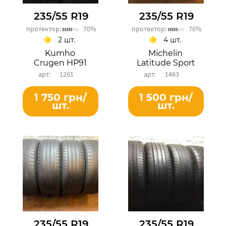
235/55 R19
235/55 R19
протектор:
70%
протектор:
70%
2 шт.
4 шт.
Kumho
Michelin
Crugen HP91
Latitude Sport
1261
1463
1 750 грн/
1 500 грн/
шт.
шт.
235/55 R19
235/55 R19