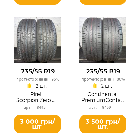
235/55 R19
235/55 R19
протектор:
95%
протектор:
80%
2 шт.
2 шт.
Pirelli
Continental
Scorpion Zero All Season
PremiumContact 6
8495
8499
3 000 грн/
3 500 грн/
шт.
шт.