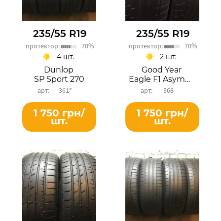
235/55 R19
235/55 R19
протектор:
70%
протектор:
70%
4 шт.
2 шт.
Dunlop
Good Year
SP Sport 270
Eagle F1 Asymmetric 3
361*
368
1 750 грн/
1 750 грн/
шт.
шт.