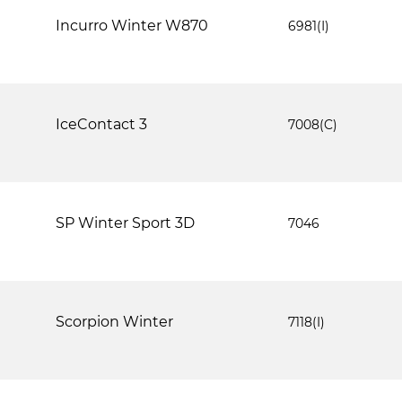
Incurro Winter W870
6981(І)
IceContact 3
7008(C)
SP Winter Sport 3D
7046
Scorpion Winter
7118(I)