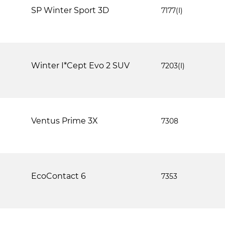
SP Winter Sport 3D
7177(I)
Winter I*Cept Evo 2 SUV
7203(I)
Ventus Prime 3X
7308
EcoContact 6
7353