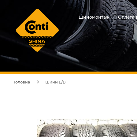
Шиномонтаж
Оплата 
Головна
Шини Б/В