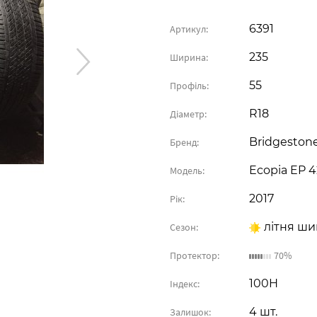
6391
Артикул:
235
Ширина:
55
Профіль:
R18
Діаметр:
Bridgeston
Бренд:
Ecopia EP 4
Модель:
2017
Рік:
літня ши
Сезон:
Протектор:
70%
100H
Індекс:
4 шт.
Залишок: