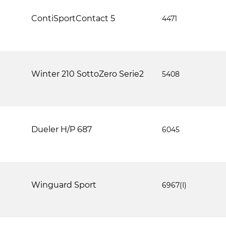
ContiSportContact 5
4471
Winter 210 SottoZero Serie2
5408
Dueler H/P 687
6045
Winguard Sport
6967(І)