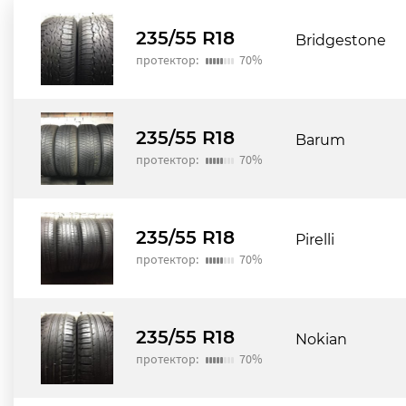
235/55 R18
Bridgestone
протектор:
70%
235/55 R18
Barum
протектор:
70%
235/55 R18
Pirelli
протектор:
70%
235/55 R18
Nokian
протектор:
70%