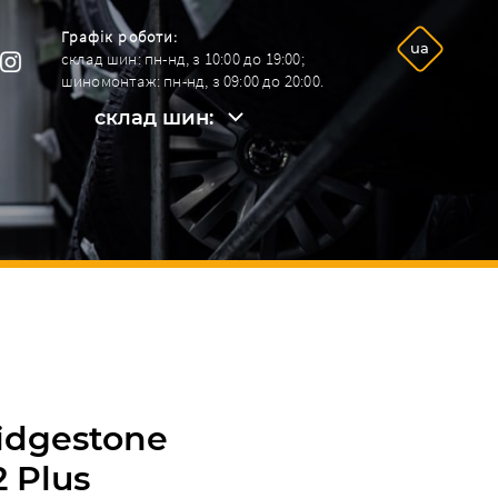
Графік роботи:
ua
склад шин: пн-нд, з 10:00 до 19:00;
шиномонтаж: пн-нд, з 09:00 до 20:00.
склад шин:
склад шин:
+38096 292-26-09.
шиномонтаж:
+38068 964-92-42.
ridgestone
2 Plus