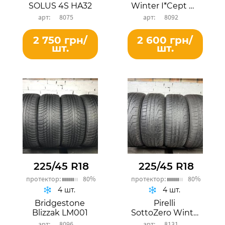
SOLUS 4S HA32
Winter I*Cept Evo 2
8075
8092
2 750 грн/
2 600 грн/
шт.
шт.
225/45 R18
225/45 R18
протектор:
80%
протектор:
80%
4 шт.
4 шт.
Bridgestone
Pirelli
Blizzak LM001
SottoZero Winter 240 Serie II
8096
8131