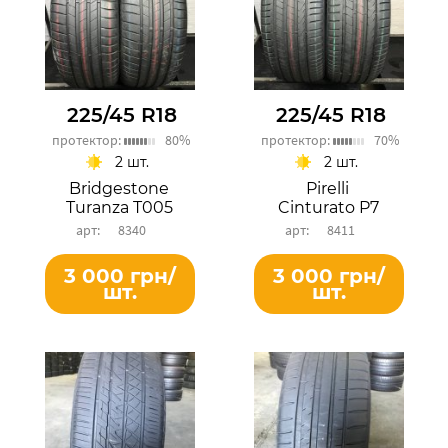
225/45 R18
225/45 R18
протектор:
80%
протектор:
70%
2 шт.
2 шт.
Bridgestone
Pirelli
Turanza T005
Cinturato P7
8340
8411
3 000 грн/
3 000 грн/
шт.
шт.