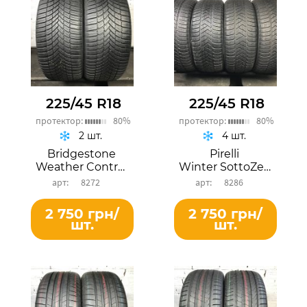
225/45 R18
225/45 R18
протектор:
80%
протектор:
80%
2 шт.
4 шт.
Bridgestone
Pirelli
Weather Control A005 EVO
Winter SottoZero 3
8272
8286
2 750 грн/
2 750 грн/
шт.
шт.