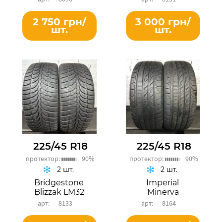
2 750 грн/
3 000 грн/
шт.
шт.
225/45 R18
225/45 R18
протектор:
90%
протектор:
90%
2 шт.
2 шт.
Bridgestone
Imperial
Blizzak LM32
Minerva
8133
8164