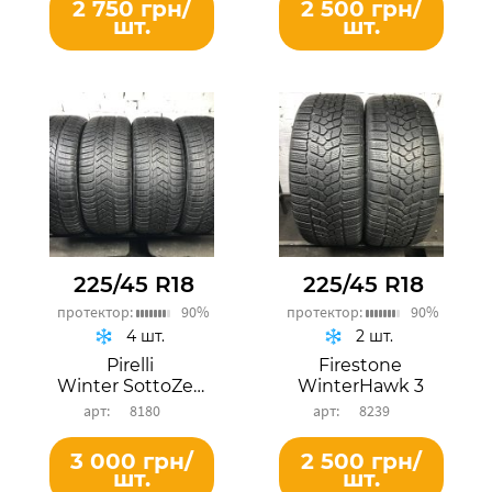
2 750 грн/
2 500 грн/
шт.
шт.
225/45 R18
225/45 R18
протектор:
90%
протектор:
90%
4 шт.
2 шт.
Pirelli
Firestone
Winter SottoZero 3
WinterHawk 3
8180
8239
3 000 грн/
2 500 грн/
шт.
шт.