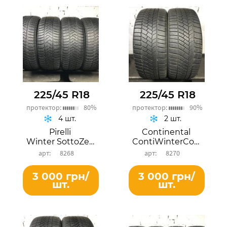
225/45 R18
225/45 R18
протектор:
80%
протектор:
90%
4 шт.
2 шт.
Pirelli
Continental
Winter SottoZero 3
ContiWinterContact TS 830P
8268
8270
3 000 грн/
3 000 грн/
шт.
шт.