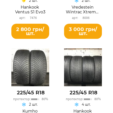
2 шт.
2 шт.
Hankook
Vredestein
Ventus S1 Evo3
Wintrac Xtreme S
7476
8006
2 800 грн/
3 000 грн/
шт.
шт.
225/45 R18
225/45 R18
протектор:
80%
протектор:
80%
2 шт.
4 шт.
Kumho
Hankook