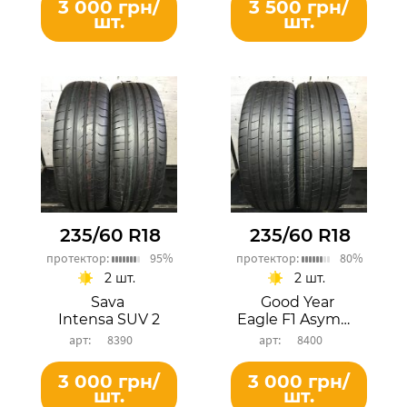
3 000 грн/
3 500 грн/
шт.
шт.
235/60 R18
235/60 R18
протектор:
95%
протектор:
80%
2 шт.
2 шт.
Sava
Good Year
Intensa SUV 2
Eagle F1 Asymmetric 5
8390
8400
3 000 грн/
3 000 грн/
шт.
шт.