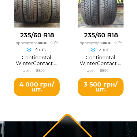
235/60 R18
235/60 R18
протектор:
90%
протектор:
90%
4 шт.
2 шт.
Continental
Continental
WinterContact TS 870P
WinterContact TS 850P
8850
8899
4 000 грн/
3 500 грн/
шт.
шт.