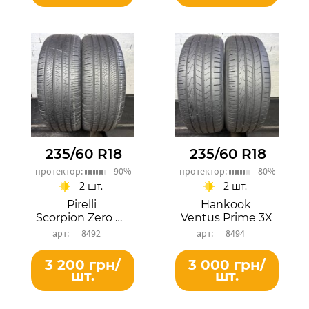
235/60 R18
235/60 R18
протектор:
90%
протектор:
80%
2 шт.
2 шт.
Pirelli
Hankook
Scorpion Zero All Season
Ventus Prime 3X
8492
8494
3 200 грн/
3 000 грн/
шт.
шт.