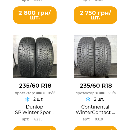
2 800 грн/
2 750 грн/
шт.
шт.
235/60 R18
235/60 R18
протектор:
95%
протектор:
90%
2 шт.
2 шт.
Dunlop
Continental
SP Winter Sport 3D
WinterContact TS 850P
8235
8319