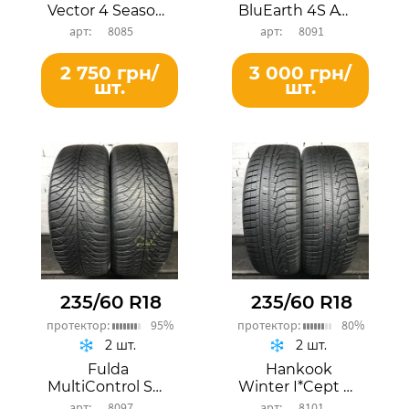
Vector 4 Seasons
BluEarth 4S AW21
8085
8091
2 750 грн/
3 000 грн/
шт.
шт.
235/60 R18
235/60 R18
протектор:
95%
протектор:
80%
2 шт.
2 шт.
Fulda
Hankook
MultiControl SUV
Winter I*Cept Evo 2 SUV
8097
8101