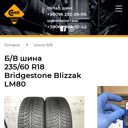
склад шин:
+38096 292-26-09.
шиномонтаж:
+38068 964-92-42.
Головна
Шини Б/В
Б/В шина
235/60 R18
Bridgestone Blizzak
LM80