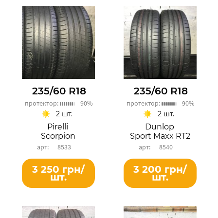
235/60 R18
235/60 R18
протектор:
90%
протектор:
90%
2 шт.
2 шт.
Pirelli
Dunlop
Scorpion
Sport Maxx RT2
8533
8540
3 250 грн/
3 200 грн/
шт.
шт.