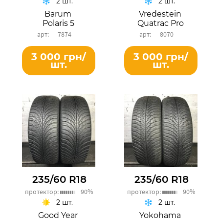
2 шт.
2 шт.
Barum
Vredestein
Polaris 5
Quatrac Pro
7874
8070
3 000 грн/
3 000 грн/
шт.
шт.
235/60 R18
235/60 R18
протектор:
90%
протектор:
90%
2 шт.
2 шт.
Good Year
Yokohama