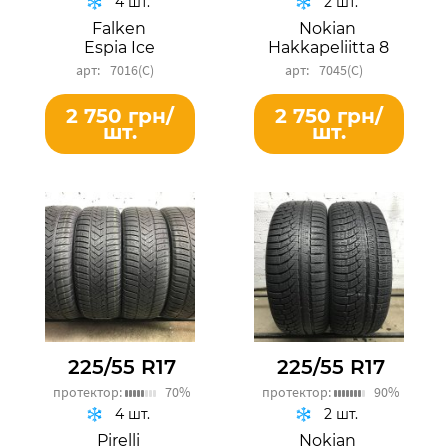
4 шт.
2 шт.
Falken
Nokian
Espia Ice
Hakkapeliitta 8
7016(C)
7045(C)
2 750 грн/
2 750 грн/
шт.
шт.
225/55 R17
225/55 R17
протектор:
70%
протектор:
90%
4 шт.
2 шт.
Pirelli
Nokian