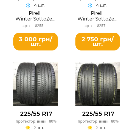
4 шт.
4 шт.
Pirelli
Pirelli
Winter SottoZero 3
Winter SottoZero 3
8255
8257
3 000 грн/
2 750 грн/
шт.
шт.
225/55 R17
225/55 R17
протектор:
80%
протектор:
80%
2 шт.
2 шт.