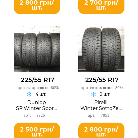
2 800 грн/
2 700 грн/
шт.
шт.
225/55 R17
225/55 R17
протектор:
80%
протектор:
80%
4 шт.
2 шт.
Dunlop
Pirelli
SP Winter Sport 4D
Winter SottoZero 3
7825
7851
2 500 грн/
2 800 грн/
шт.
шт.