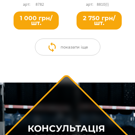
8782
8810(I)
1 000 грн/
2 750 грн/
шт.
шт.
показати іще
КОНСУЛЬТАЦІЯ