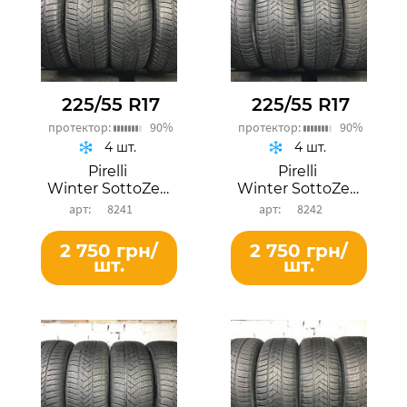
225/55 R17
225/55 R17
протектор:
90%
протектор:
90%
4 шт.
4 шт.
Pirelli
Pirelli
Winter SottoZero 3
Winter SottoZero 3
8241
8242
2 750 грн/
2 750 грн/
шт.
шт.