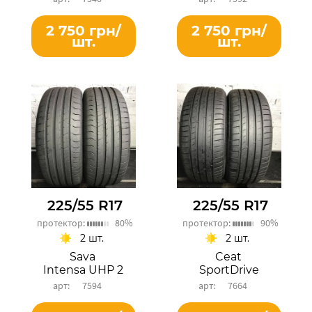
2 750 грн/
2 750 грн/
шт.
шт.
225/55 R17
225/55 R17
протектор:
80%
протектор:
90%
2 шт.
2 шт.
Sava
Ceat
Intensa UHP 2
SportDrive
7594
7664