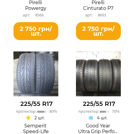
Pirelli
Pirelli
Powergy
Cinturato P7
8566
8603
2 750 грн/
2 750 грн/
шт.
шт.
225/55 R17
225/55 R17
протектор:
80%
протектор:
70%
2 шт.
4 шт.
Semperit
Good Year
Speed-Life
Ultra Grip Performance