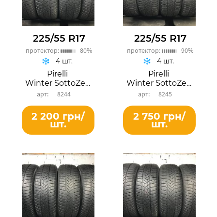
225/55 R17
225/55 R17
протектор:
80%
протектор:
90%
4 шт.
4 шт.
Pirelli
Pirelli
Winter SottoZero 3
Winter SottoZero 3
8244
8245
2 200 грн/
2 750 грн/
шт.
шт.