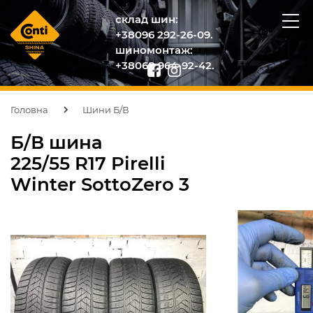
склад шин:
+38096 292-26-09.
шиномонтаж:
+38068 964-92-42.
Головна
Шини Б/В
Б/В шина
225/55 R17 Pirelli
Winter SottoZero 3