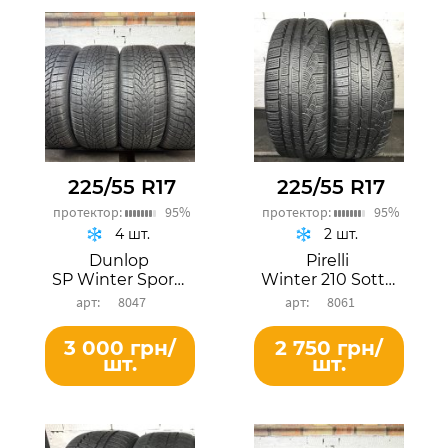
225/55 R17
225/55 R17
протектор:
95%
протектор:
95%
4 шт.
2 шт.
Dunlop
Pirelli
SP Winter Sport 4D
Winter 210 SottoZero Serie2
8047
8061
3 000 грн/
2 750 грн/
шт.
шт.