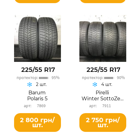
225/55 R17
225/55 R17
протектор:
95%
протектор:
90%
2 шт.
4 шт.
Barum
Pirelli
Polaris 5
Winter SottoZero 3
7869
7911
2 800 грн/
2 750 грн/
шт.
шт.