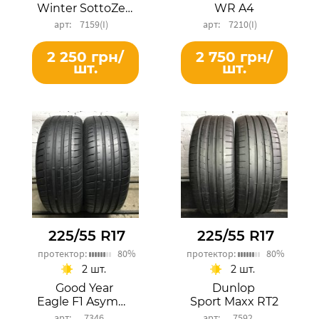
Winter SottoZero 3
WR A4
7159(I)
7210(I)
2 250 грн/
2 750 грн/
шт.
шт.
225/55 R17
225/55 R17
протектор:
80%
протектор:
80%
2 шт.
2 шт.
Good Year
Dunlop
Eagle F1 Asymmetric 3
Sport Maxx RT2
7346
7592