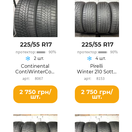
225/55 R17
225/55 R17
протектор:
90%
протектор:
90%
2 шт.
4 шт.
Continental
Pirelli
ContiWinterContact TS 830P
Winter 210 SottoZero Serie2
8067
8153
2 750 грн/
2 750 грн/
шт.
шт.