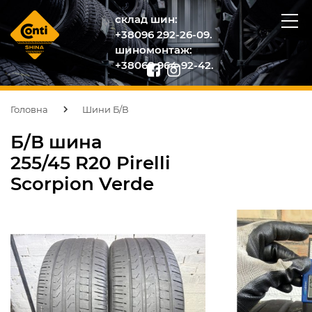
склад шин:
+38096 292-26-09.
шиномонтаж:
+38068 964-92-42.
Головна
Шини Б/В
Б/В шина
255/45 R20 Pirelli
Scorpion Verde