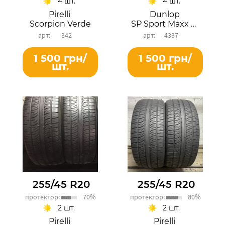
4 шт.
4 шт.
Pirelli
Dunlop
Scorpion Verde
SP Sport Maxx GT
342
4337
1 500 грн/
1 500 грн/
шт.
шт.
255/45 R20
255/45 R20
протектор:
70%
протектор:
80%
2 шт.
2 шт.
Pirelli
Pirelli