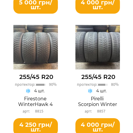
5 000 грн/
4 000 грн/
шт.
шт.
255/45 R20
255/45 R20
протектор:
90%
протектор:
80%
4 шт.
4 шт.
Firestone
Pirelli
WinterHawk 4
Scorpion Winter
8815
8857
4 250 грн/
4 000 грн/
шт.
шт.