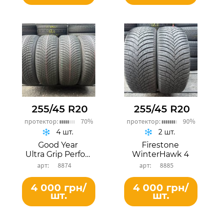
255/45 R20
255/45 R20
протектор:
70%
протектор:
90%
4 шт.
2 шт.
Good Year
Firestone
Ultra Grip Performance 3
WinterHawk 4
8874
8885
4 000 грн/
4 000 грн/
шт.
шт.