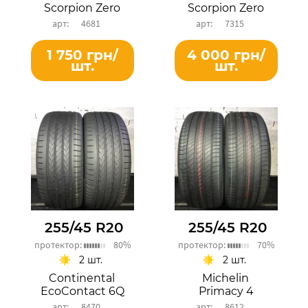
Scorpion Zero
Scorpion Zero
4681
7315
1 750 грн/
4 000 грн/
шт.
шт.
255/45 R20
255/45 R20
протектор:
80%
протектор:
70%
2 шт.
2 шт.
Continental
Michelin
EcoContact 6Q
Primacy 4
8470
8612