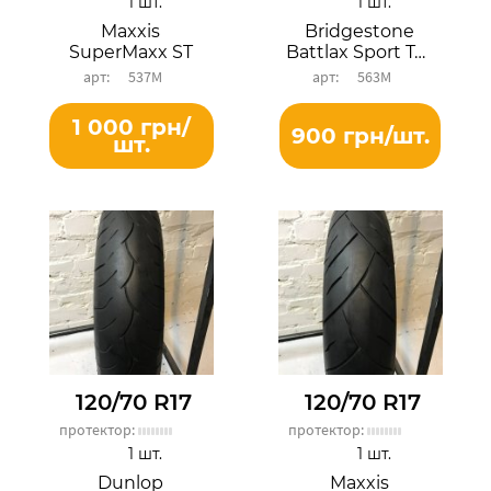
1 шт.
1 шт.
Maxxis
Bridgestone
SuperMaxx ST
Battlax Sport Touring T30F EVO
537М
563М
1 000 грн/
900 грн/шт.
шт.
120/70 R17
120/70 R17
протектор:
протектор:
1 шт.
1 шт.
Dunlop
Maxxis