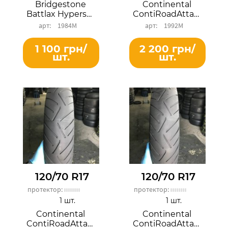
Bridgestone
Continental
Battlax Hypersport S22F
ContiRoadAttack 4 GT
1984М
1992М
1 100 грн/
2 200 грн/
шт.
шт.
120/70 R17
120/70 R17
протектор:
протектор:
1 шт.
1 шт.
Continental
Continental
ContiRoadAttack 3
ContiRoadAttack 3