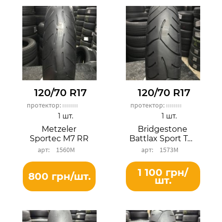
120/70 R17
120/70 R17
протектор:
протектор:
1 шт.
1 шт.
Metzeler
Bridgestone
Sportec M7 RR
Battlax Sport Touring T30F
1560М
1573М
1 100 грн/
800 грн/шт.
шт.