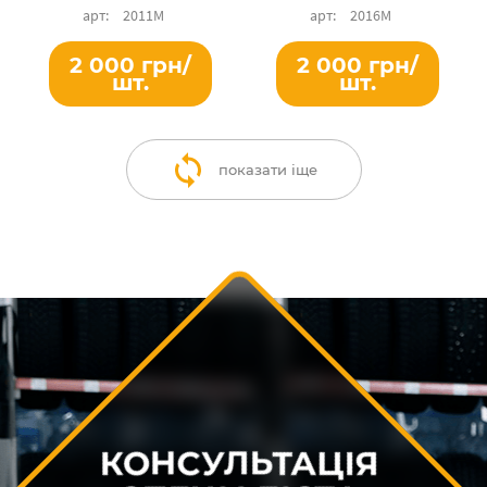
2011М
2016М
2 000 грн/
2 000 грн/
шт.
шт.
показати іще
КОНСУЛЬТАЦІЯ