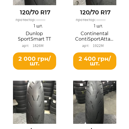
120/70 R17
120/70 R17
протектор:
протектор:
1 шт.
1 шт.
Dunlop
Continental
SportSmart TT
ContiSportAttack 2
1826М
1922М
2 000 грн/
2 400 грн/
шт.
шт.