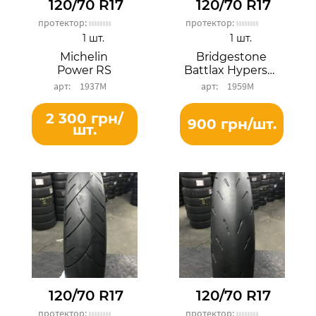
120/70 R17
120/70 R17
протектор:
протектор:
1 шт.
1 шт.
Michelin
Bridgestone
Power RS
Battlax Hypersport S22F
1937М
1959М
2 300 грн/
900 грн/шт.
шт.
120/70 R17
120/70 R17
протектор:
протектор: