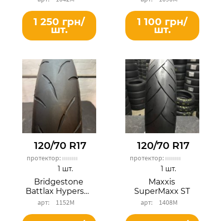
1 250 грн/
1 100 грн/
шт.
шт.
120/70 R17
120/70 R17
протектор:
протектор:
1 шт.
1 шт.
Bridgestone
Maxxis
Battlax Hypersport S21F
SuperMaxx ST
1152М
1408М