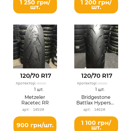
1 250 грн/
1 200 грн/
шт.
шт.
120/70 R17
120/70 R17
протектор:
протектор:
1 шт.
1 шт.
Metzeler
Bridgestone
Racetec RR
Battlax Hypersport S20F
1451М
1461М
1 100 грн/
900 грн/шт.
шт.