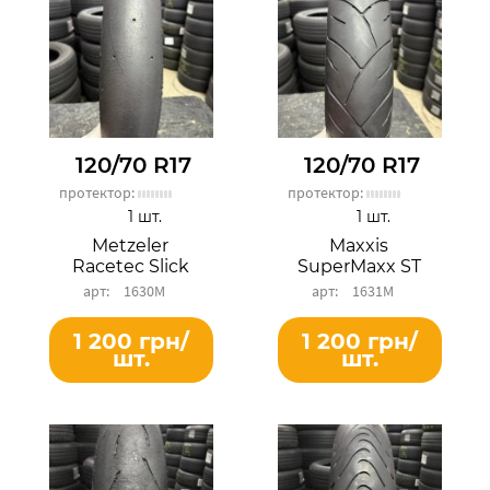
120/70 R17
120/70 R17
протектор:
протектор:
1 шт.
1 шт.
Metzeler
Maxxis
Racetec Slick
SuperMaxx ST
1630М
1631М
1 200 грн/
1 200 грн/
шт.
шт.