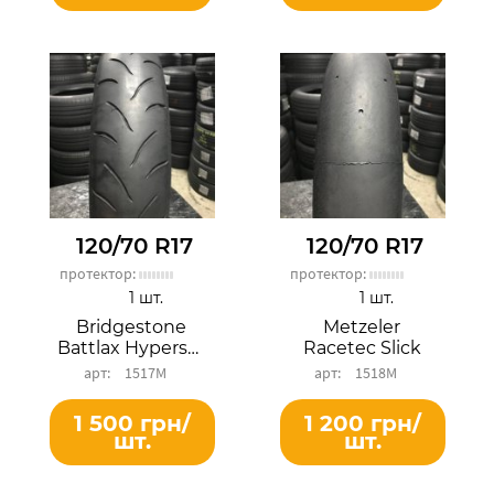
120/70 R17
120/70 R17
протектор:
протектор:
1 шт.
1 шт.
Bridgestone
Metzeler
Battlax Hypersport BT016F
Racetec Slick
1517М
1518М
1 500 грн/
1 200 грн/
шт.
шт.