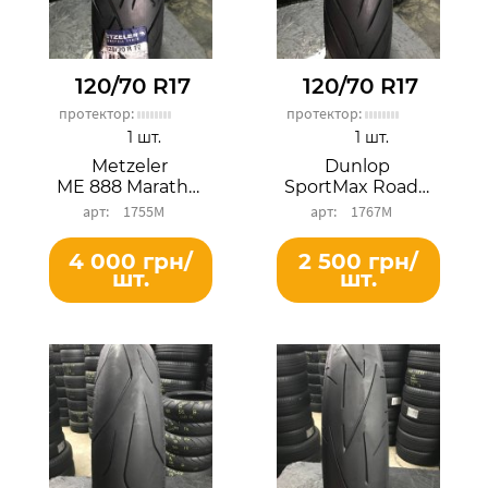
120/70 R17
120/70 R17
протектор:
протектор:
1 шт.
1 шт.
Metzeler
Dunlop
ME 888 Marathon Ultra
SportMax RoadSmart II
1755М
1767М
4 000 грн/
2 500 грн/
шт.
шт.