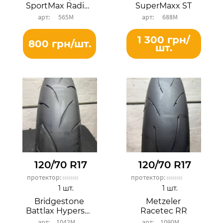
SportMax Radial D252F
SuperMaxx ST
565М
688М
1 300 грн/
800 грн/шт.
шт.
120/70 R17
120/70 R17
протектор:
протектор:
1 шт.
1 шт.
Bridgestone
Metzeler
Battlax Hypersport S21F
Racetec RR
1042М
1090М