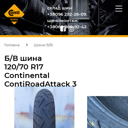
склад шин:
+38096 292-26-09.
шиномонтаж:
+38068 964-92-42.
Головна
Шини Б/В
Б/В шина
120/70 R17
Continental
ContiRoadAttack 3